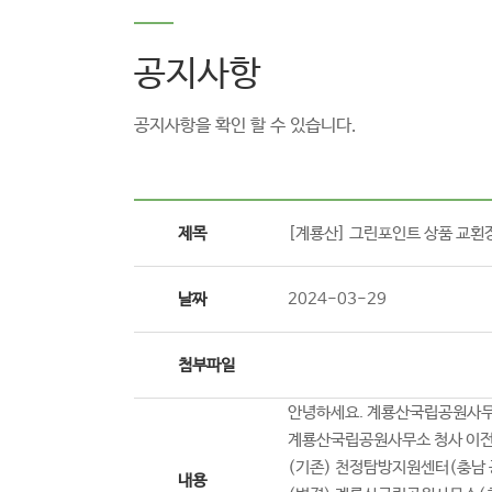
공지사항
공지사항을 확인 할 수 있습니다.
제목
[계룡산] 그린포인트 상품 교횐
날짜
2024-03-29
첨부파일
안녕하세요. 계룡산국립공원사무
계룡산국립공원사무소 청사 이전
(기존) 천정탐방지원센터(충남 
내용